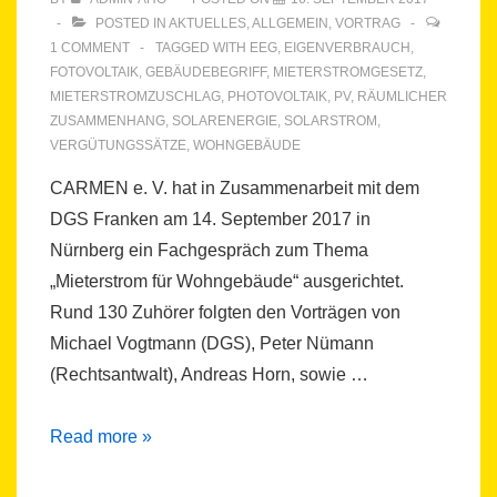
POSTED IN
AKTUELLES
,
ALLGEMEIN
,
VORTRAG
1 COMMENT
TAGGED WITH
EEG
,
EIGENVERBRAUCH
,
FOTOVOLTAIK
,
GEBÄUDEBEGRIFF
,
MIETERSTROMGESETZ
,
MIETERSTROMZUSCHLAG
,
PHOTOVOLTAIK
,
PV
,
RÄUMLICHER
ZUSAMMENHANG
,
SOLARENERGIE
,
SOLARSTROM
,
VERGÜTUNGSSÄTZE
,
WOHNGEBÄUDE
CARMEN e. V. hat in Zusammenarbeit mit dem
DGS Franken am 14. September 2017 in
Nürnberg ein Fachgespräch zum Thema
„Mieterstrom für Wohngebäude“ ausgerichtet.
Rund 130 Zuhörer folgten den Vorträgen von
Michael Vogtmann (DGS), Peter Nümann
(Rechtsantwalt), Andreas Horn, sowie …
Fachgespräch
Read more »
„Mieterstrom“