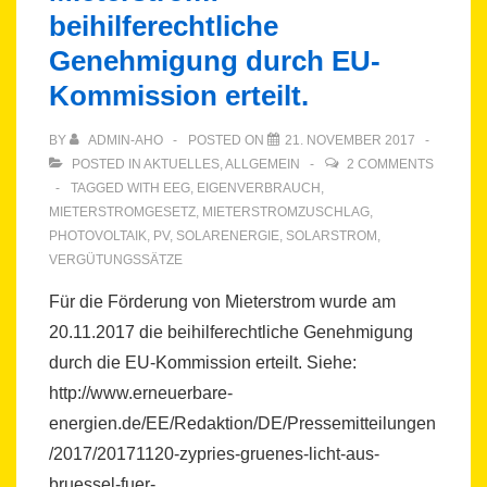
beihilferechtliche
Genehmigung durch EU-
Kommission erteilt.
BY
ADMIN-AHO
POSTED ON
21. NOVEMBER 2017
POSTED IN
AKTUELLES
,
ALLGEMEIN
2 COMMENTS
TAGGED WITH
EEG
,
EIGENVERBRAUCH
,
MIETERSTROMGESETZ
,
MIETERSTROMZUSCHLAG
,
PHOTOVOLTAIK
,
PV
,
SOLARENERGIE
,
SOLARSTROM
,
VERGÜTUNGSSÄTZE
Für die Förderung von Mieterstrom wurde am
20.11.2017 die beihilferechtliche Genehmigung
durch die EU-Kommission erteilt. Siehe:
http://www.erneuerbare-
energien.de/EE/Redaktion/DE/Pressemitteilungen
/2017/20171120-zypries-gruenes-licht-aus-
bruessel-fuer-