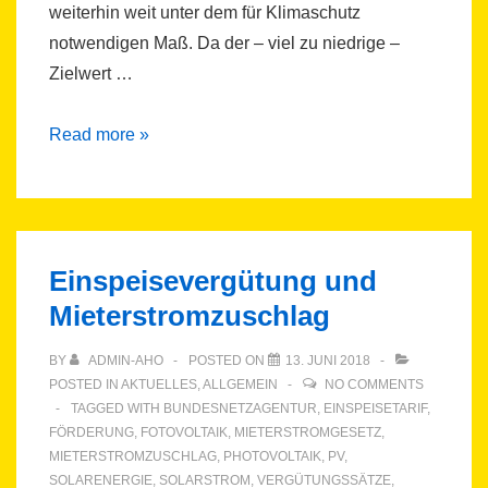
weiterhin weit unter dem für Klimaschutz
notwendigen Maß. Da der – viel zu niedrige –
Zielwert …
EEG-
Read more »
Vergütung
sinkt
–
Sonderabsenkung
Einspeisevergütung und
bei
Mieterstromzuschlag
>
40
BY
ADMIN-AHO
POSTED ON
13. JUNI 2018
kWp
POSTED IN
AKTUELLES
,
ALLGEMEIN
NO COMMENTS
–
TAGGED WITH
BUNDESNETZAGENTUR
,
EINSPEISETARIF
,
FÖRDERUNG
,
FOTOVOLTAIK
,
MIETERSTROMGESETZ
,
Mieterstromzuschlag
MIETERSTROMZUSCHLAG
,
PHOTOVOLTAIK
,
PV
,
weg
SOLARENERGIE
,
SOLARSTROM
,
VERGÜTUNGSSÄTZE
,