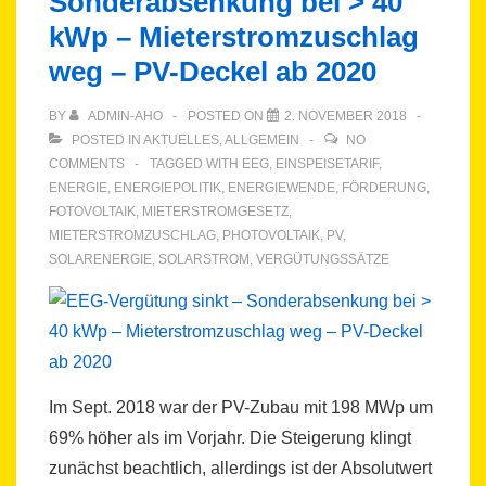
Sonderabsenkung bei > 40
–
kWp – Mieterstromzuschlag
So
nicht!
weg – PV-Deckel ab 2020
BY
ADMIN-AHO
POSTED ON
2. NOVEMBER 2018
POSTED IN
AKTUELLES
,
ALLGEMEIN
NO
COMMENTS
TAGGED WITH
EEG
,
EINSPEISETARIF
,
ENERGIE
,
ENERGIEPOLITIK
,
ENERGIEWENDE
,
FÖRDERUNG
,
FOTOVOLTAIK
,
MIETERSTROMGESETZ
,
MIETERSTROMZUSCHLAG
,
PHOTOVOLTAIK
,
PV
,
SOLARENERGIE
,
SOLARSTROM
,
VERGÜTUNGSSÄTZE
Im Sept. 2018 war der PV-Zubau mit 198 MWp um
69% höher als im Vorjahr. Die Steigerung klingt
zunächst beachtlich, allerdings ist der Absolutwert