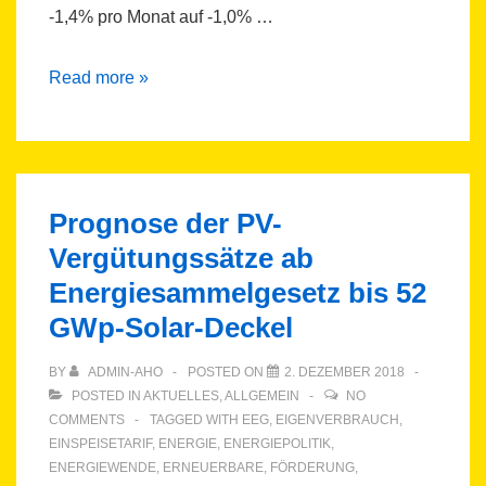
-1,4% pro Monat auf -1,0% …
Fehler
Read more »
in
PV-
Vergütungssätzen
der
Prognose der PV-
BNetzA
Vergütungssätze ab
korrigiert
Energiesammelgesetz bis 52
GWp-Solar-Deckel
BY
ADMIN-AHO
POSTED ON
2. DEZEMBER 2018
POSTED IN
AKTUELLES
,
ALLGEMEIN
NO
COMMENTS
TAGGED WITH
EEG
,
EIGENVERBRAUCH
,
EINSPEISETARIF
,
ENERGIE
,
ENERGIEPOLITIK
,
ENERGIEWENDE
,
ERNEUERBARE
,
FÖRDERUNG
,