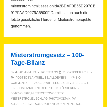
mieterstrom.html;jsessionid=2BDAF0E55D297CB
917FAAD0279A6500F Damit ist nun auch die
letzte gesetzliche Hürde für Mieterstromprojekte
genommen.
Mieterstromgesetz – 100-
Tage-Bilanz
BY
ADMIN-AHO
POSTED ON
31. OKTOBER 2017
POSTED IN
AKTUELLES
,
ALLGEMEIN
NO
COMMENTS
TAGGED WITH
EEG
,
EIGENVERBRAUCH
,
EINSPEISETARIF
,
ENERGIEPOLITIK
,
FÖRDERUNG
,
FOTOVOLTAIK
,
MIETERSTROMGESETZ
,
MIETERSTROMZUSCHLAG
,
PHOTOVOLTAIK
,
PV
,
SOLARENERGIE
,
SOLARSTROM
,
SONNENENERGIE
,