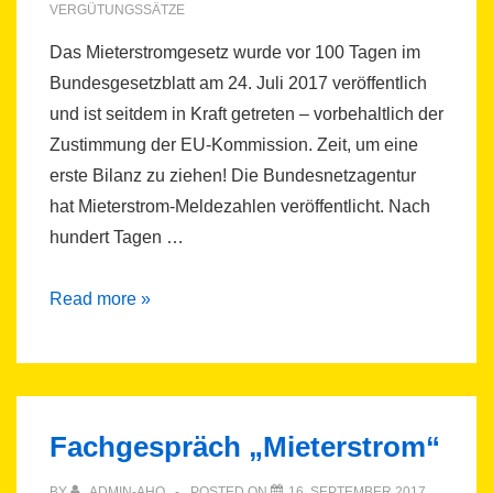
VERGÜTUNGSSÄTZE
Das Mieterstromgesetz wurde vor 100 Tagen im
Bundesgesetzblatt am 24. Juli 2017 veröffentlich
und ist seitdem in Kraft getreten – vorbehaltlich der
Zustimmung der EU-Kommission. Zeit, um eine
erste Bilanz zu ziehen! Die Bundesnetzagentur
hat Mieterstrom-Meldezahlen veröffentlicht. Nach
hundert Tagen …
Mieterstromgesetz
Read more »
–
100-
Tage-
Bilanz
Fachgespräch „Mieterstrom“
BY
ADMIN-AHO
POSTED ON
16. SEPTEMBER 2017