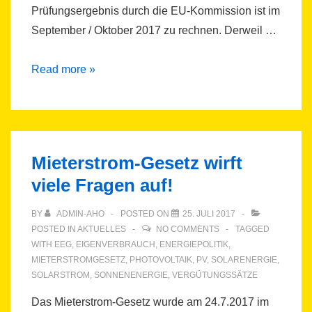
Prüfungsergebnis durch die EU-Kommission ist im
September / Oktober 2017 zu rechnen. Derweil …
Mieterstromzuschlag
Read more »
August
2017
Mieterstrom-Gesetz wirft
viele Fragen auf!
BY
ADMIN-AHO
POSTED ON
25. JULI 2017
POSTED IN
AKTUELLES
NO COMMENTS
TAGGED
WITH
EEG
,
EIGENVERBRAUCH
,
ENERGIEPOLITIK
,
MIETERSTROMGESETZ
,
PHOTOVOLTAIK
,
PV
,
SOLARENERGIE
,
SOLARSTROM
,
SONNENENERGIE
,
VERGÜTUNGSSÄTZE
Das Mieterstrom-Gesetz wurde am 24.7.2017 im