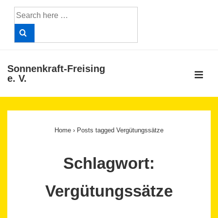
↓
Search
Skip
for:
to
Main
Content
Sonnenkraft-Freising
ME
e. V.
Main
Navigation
Home
›
Posts tagged Vergütungssätze
Schlagwort:
Vergütungssätze