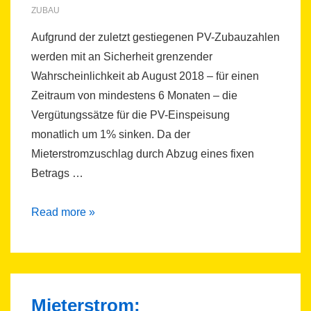
–
ZUBAU
PV-
Aufgrund der zuletzt gestiegenen PV-Zubauzahlen
Deckel
werden mit an Sicherheit grenzender
ab
Wahrscheinlichkeit ab August 2018 – für einen
2020
Zeitraum von mindestens 6 Monaten – die
Vergütungssätze für die PV-Einspeisung
monatlich um 1% sinken. Da der
Mieterstromzuschlag durch Abzug eines fixen
Betrags …
Einspeisevergütung
Read more »
und
Mieterstromzuschlag
Mieterstrom: