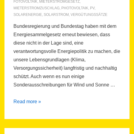
FOTOVOLTAIK
,
MIETERSTROMGESETZ
,
MIETERSTROMZUSCHLAG
,
PHOTOVOLTAIK
,
PV
,
SOLARENERGIE
,
SOLARSTROM
,
VERGÜTUNGSSÄTZE
Bundesregierung und Bundestag haben mit dem
Energiesammelgesetz erneut bewiesen, dass
diese nicht in der Lage sind, eine
verantwortungsvolle Energiepolitik zu machen, die
unsere Lebensgrundlagen (Klima,
Versorgungssicherheit) langfristig und nachhaltig
schützt. Auch wenn es nun einige
Sonderausschreibungen für Wind und Sonne …
Prognose
Read more »
der
PV-
Vergütungssätze