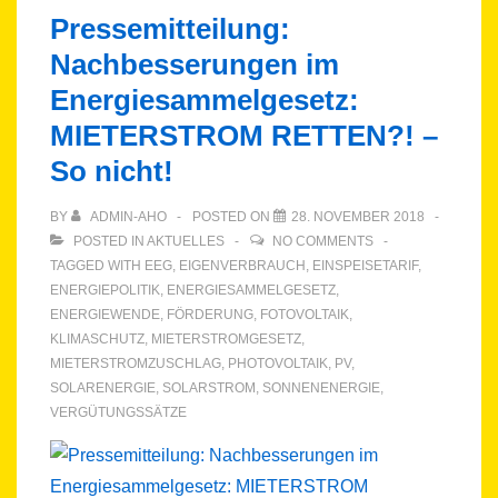
ab
Pressemitteilung:
Energiesammelgesetz
Nachbesserungen im
bis
Energiesammelgesetz:
52
GWp-
MIETERSTROM RETTEN?! –
Solar-
So nicht!
Deckel
BY
ADMIN-AHO
POSTED ON
28. NOVEMBER 2018
POSTED IN
AKTUELLES
NO COMMENTS
TAGGED WITH
EEG
,
EIGENVERBRAUCH
,
EINSPEISETARIF
,
ENERGIEPOLITIK
,
ENERGIESAMMELGESETZ
,
ENERGIEWENDE
,
FÖRDERUNG
,
FOTOVOLTAIK
,
KLIMASCHUTZ
,
MIETERSTROMGESETZ
,
MIETERSTROMZUSCHLAG
,
PHOTOVOLTAIK
,
PV
,
SOLARENERGIE
,
SOLARSTROM
,
SONNENENERGIE
,
VERGÜTUNGSSÄTZE