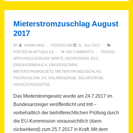
Mieterstromzuschlag August
2017
BY
ADMIN-AHO
POSTED ON
31. JULI 2017
POSTED IN
AKTUELLES
NO COMMENTS
TAGGED
WITH
ANZULEGENDE WERTE
,
DEGRESSION
,
EEG
,
EIGENVERBRAUCH
,
EINSPEISETARIF
,
MIETERSTROMGESETZ
,
MIETERSTROMZUSCHLAG
,
PHOTOVOLTAIK
,
PV
,
SOLARENERGIE
,
SOLARSTROM
,
VERGÜTUNGSSÄTZE
Das Mieterstromgesetz wurde am 24.7.2017 im
Bundesanzeiger veröffentlicht und tritt –
vorbehaltlich der beihilferechtlichen Prüfung durch
die EU-Kommission voraussichtlich (dann
rückwirkend) zum 25.7.2017 in Kraft. Mit dem