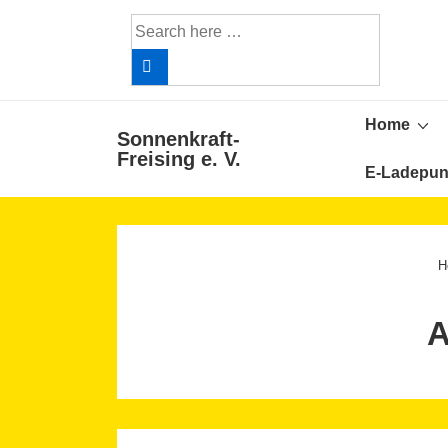
↓
Search
Skip
for:
to
Main
Main
Content
Home
Sonnenkraft-
Navigat
Freising e. V.
E-Ladepun
H
A