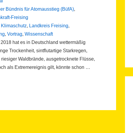
al
ger Bündnis für Atomausstieg (BüfA)
,
raft-Freising
,
Klimaschutz
,
Landkreis Freising
,
ing
,
Vortrag
,
Wissenschaft
g 2018 hat es in Deutschland wettermäßig
nge Trockenheit, sintflutartige Starkregen,
riesiger Waldbrände, ausgetrocknete Flüsse,
ch als Extremereignis gilt, könnte schon …