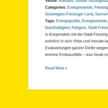
Venue:
Rathaus, Großer Sitzungssa
Categories:
Energiewende
,
Freisin
Solarregion Freisinger Land
,
Sonnenk
Tags:
Energiepolitik
,
Energiewende
Nachhaltigkeit
,
Religion
,
Stadt Freis
in Kooperation mit der Stadt Freisin
wahrlich in sich: Hitze und monate-la
Evakuierungen ganzer Dörfer wegen 
enorme Ernteausfälle – was heute no
EndzeitStimmung?!
Read More »
Klimawandel:
Kirche
und
Wissenschaft
im