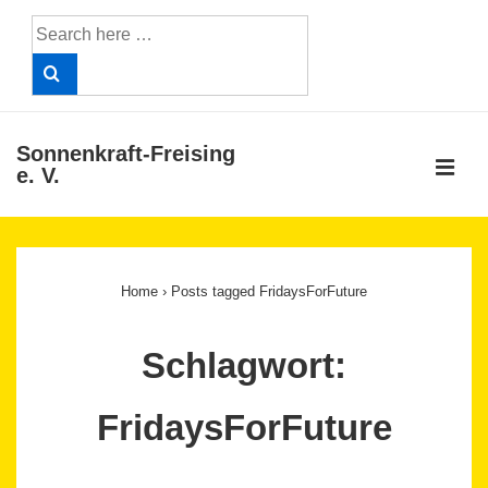
↓
Search
Skip
for:
to
Main
Content
Sonnenkraft-Freising
ME
e. V.
Main
Navigation
Home
›
Posts tagged FridaysForFuture
Schlagwort:
FridaysForFuture