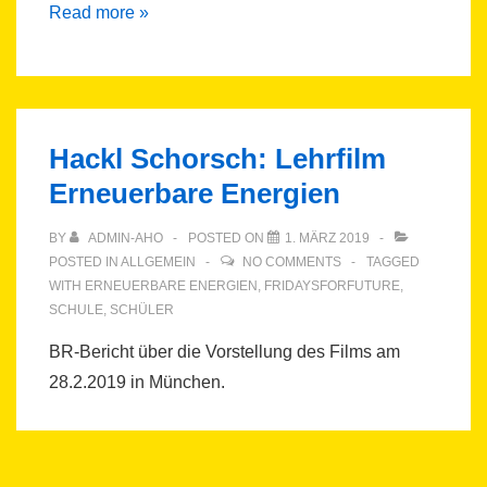
Fridays4Future
Read more »
Freising:
Redebeitrag
am
20.09.2019
Hackl Schorsch: Lehrfilm
Erneuerbare Energien
BY
ADMIN-AHO
POSTED ON
1. MÄRZ 2019
POSTED IN
ALLGEMEIN
NO COMMENTS
TAGGED
WITH
ERNEUERBARE ENERGIEN
,
FRIDAYSFORFUTURE
,
SCHULE
,
SCHÜLER
BR-Bericht über die Vorstellung des Films am
28.2.2019 in München.