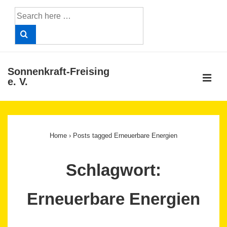
↓
Search
Skip
for:
to
Main
Content
Sonnenkraft-Freising
ME
e. V.
Main
Navigation
Home
›
Posts tagged Erneuerbare Energien
Schlagwort:
Erneuerbare Energien