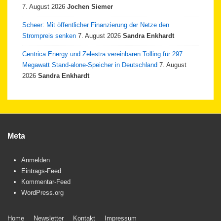
7. August 2026
Jochen Siemer
Scheer: Mit öffentlicher Finanzierung der Netze den
Strompreis senken
7. August 2026
Sandra Enkhardt
Centrica Energy und Zelestra vereinbaren Tolling für 297
Megawatt Stand-alone-Speicher in Deutschland
7. August
2026
Sandra Enkhardt
Meta
Anmelden
Eintrags-Feed
Kommentar-Feed
WordPress.org
Footer
Home
Newsletter
Kontakt
Impressum