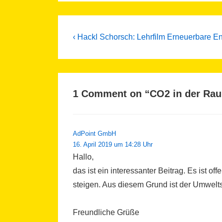
Beitragsnavigation
Previous
‹ Hackl Schorsch: Lehrfilm Erneuerbare E
Post
is
1 Comment on “
CO2 in der Rau
AdPoint GmbH
16. April 2019 um 14:28 Uhr
Hallo,
das ist ein interessanter Beitrag. Es ist of
steigen. Aus diesem Grund ist der Umwelts
Freundliche Grüße