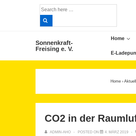
↓
Search
Skip
for:
to
Main
Main
Content
Home
Sonnenkraft-
Navigat
Freising e. V.
E-Ladepun
Home
›
Aktuel
CO2 in der Raumluf
ADMIN-AHO
POSTED ON
4. MÄRZ 2019