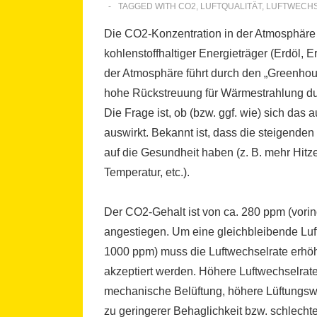
TAGGED WITH
CO2
,
LUFTQUALITÄT
,
LUFTWECH
Die CO2-Konzentration in der Atmosphäre s
kohlenstoffhaltiger Energieträger (Erdöl, 
der Atmosphäre führt durch den „Greenhous
hohe Rückstreuung für Wärmestrahlung du
Die Frage ist, ob (bzw. ggf. wie) sich d
auswirkt. Bekannt ist, dass die steigenden
auf die Gesundheit haben (z. B. mehr Hitze
Temperatur, etc.).
Der CO2-Gehalt ist von ca. 280 ppm (vorind
angestiegen. Um eine gleichbleibende Luft
1000 ppm) muss die Luftwechselrate erhöh
akzeptiert werden. Höhere Luftwechselrate
mechanische Belüftung, höhere Lüftungswä
zu geringerer Behaglichkeit bzw. schlechte