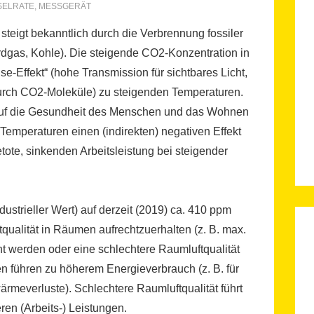
SELRATE
,
MESSGERÄT
teigt bekanntlich durch die Verbrennung fossiler
Erdgas, Kohle). Die steigende CO2-Konzentration in
e-Effekt“ (hohe Transmission für sichtbares Licht,
rch CO2-Moleküle) zu steigenden Temperaturen.
as auf die Gesundheit des Menschen und das Wohnen
 Temperaturen einen (indirekten) negativen Effekt
tote, sinkenden Arbeitsleistung bei steigender
ustrieller Wert) auf derzeit (2019) ca. 410 ppm
qualität in Räumen aufrechtzuerhalten (z. B. max.
t werden oder eine schlechtere Raumluftqualität
n führen zu höherem Energieverbrauch (z. B. für
rmeverluste). Schlechtere Raumluftqualität führt
ren (Arbeits-) Leistungen.