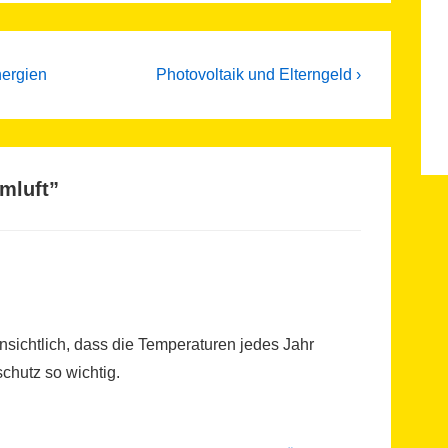
Next
nergien
Photovoltaik und Elterngeld ›
Post
is
mluft
”
fensichtlich, dass die Temperaturen jedes Jahr
chutz so wichtig.