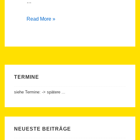
…
Fachforum:
Read More »
Ladeinfrastruktur
–
Datenschutz
–
Fahrzeugwahl
TERMINE
siehe Termine: -> spätere ...
NEUESTE BEITRÄGE