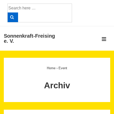
↓
Search
Skip
for:
to
Main
Content
Sonnenkraft-Freising
ME
e. V.
Main
Navigation
Home
›
Event
Archiv