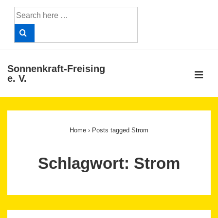
↓
Search
Skip
for:
to
Main
Content
Sonnenkraft-Freising
ME
e. V.
Main
Navigation
Home
›
Posts tagged Strom
Schlagwort:
Strom