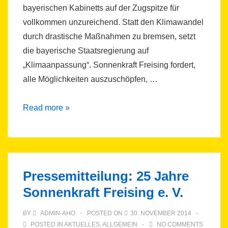
bayerischen Kabinetts auf der Zugspitze für
vollkommen unzureichend. Statt den Klimawandel
durch drastische Maßnahmen zu bremsen, setzt
die bayerische Staatsregierung auf
„Klimaanpassung“. Sonnenkraft Freising fordert,
alle Möglichkeiten auszuschöpfen, …
PRESSEMITTEILUNG:
Read more »
Klimaschutz
ist
billiger
als
Pressemitteilung: 25 Jahre
Klimaanpassung
Sonnenkraft Freising e. V.
BY
ADMIN-AHO
POSTED ON
30. NOVEMBER 2014
POSTED IN
AKTUELLES
,
ALLGEMEIN
NO COMMENTS