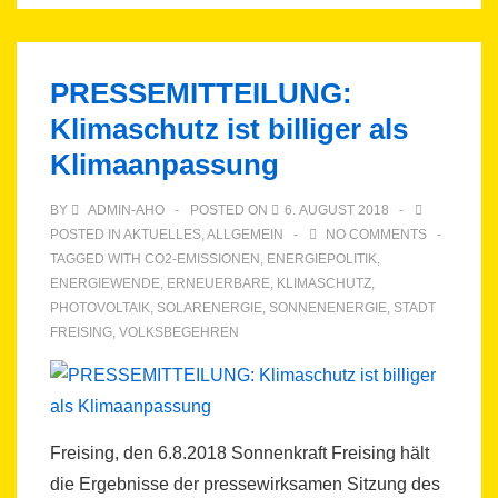
PRESSEMITTEILUNG:
Klimaschutz ist billiger als
Klimaanpassung
BY
ADMIN-AHO
POSTED ON
6. AUGUST 2018
POSTED IN
AKTUELLES
,
ALLGEMEIN
NO COMMENTS
TAGGED WITH
CO2-EMISSIONEN
,
ENERGIEPOLITIK
,
ENERGIEWENDE
,
ERNEUERBARE
,
KLIMASCHUTZ
,
PHOTOVOLTAIK
,
SOLARENERGIE
,
SONNENENERGIE
,
STADT
FREISING
,
VOLKSBEGEHREN
Freising, den 6.8.2018 Sonnenkraft Freising hält
die Ergebnisse der pressewirksamen Sitzung des