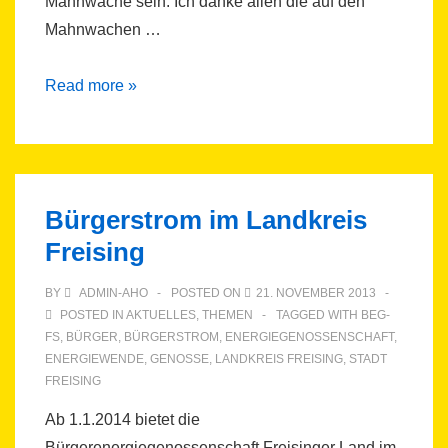
Mahnwache sein. Ich danke allen die auf den
Mahnwachen …
Vorerst
Read more »
letzte
Mahnwache
des
Freisinger
Bürgerstrom im Landkreis
Bündnis
Freising
für
Atomausstieg
BY
ADMIN-AHO
POSTED ON
21. NOVEMBER 2013
POSTED IN
AKTUELLES
,
THEMEN
TAGGED WITH
BEG-
FS
,
BÜRGER
,
BÜRGERSTROM
,
ENERGIEGENOSSENSCHAFT
,
ENERGIEWENDE
,
GENOSSE
,
LANDKREIS FREISING
,
STADT
FREISING
Ab 1.1.2014 bietet die
Bürgerenergiegenossenschaft Freisinger Land im