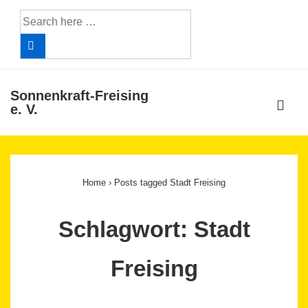
↓
Search
Skip
for:
to
Main
Content
Sonnenkraft-Freising
ME
e. V.
Main
Navigation
Home
›
Posts tagged Stadt Freising
Schlagwort:
Stadt
Freising