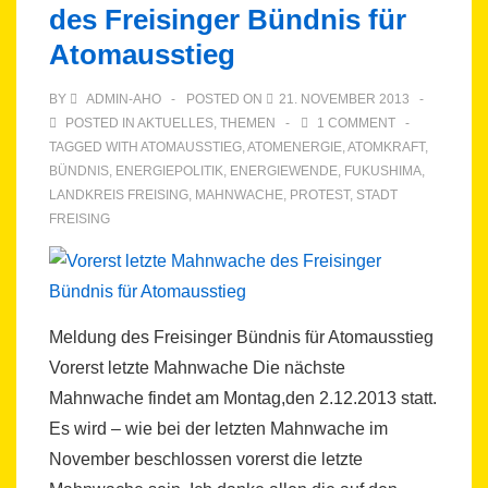
des Freisinger Bündnis für
V.
Atomausstieg
BY
ADMIN-AHO
POSTED ON
21. NOVEMBER 2013
POSTED IN
AKTUELLES
,
THEMEN
1 COMMENT
TAGGED WITH
ATOMAUSSTIEG
,
ATOMENERGIE
,
ATOMKRAFT
,
BÜNDNIS
,
ENERGIEPOLITIK
,
ENERGIEWENDE
,
FUKUSHIMA
,
LANDKREIS FREISING
,
MAHNWACHE
,
PROTEST
,
STADT
FREISING
Meldung des Freisinger Bündnis für Atomausstieg
Vorerst letzte Mahnwache Die nächste
Mahnwache findet am Montag,den 2.12.2013 statt.
Es wird – wie bei der letzten Mahnwache im
November beschlossen vorerst die letzte