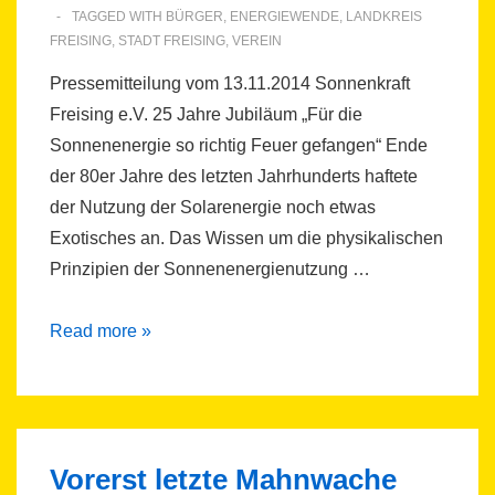
TAGGED WITH
BÜRGER
,
ENERGIEWENDE
,
LANDKREIS
FREISING
,
STADT FREISING
,
VEREIN
Pressemitteilung vom 13.11.2014 Sonnenkraft
Freising e.V. 25 Jahre Jubiläum „Für die
Sonnenenergie so richtig Feuer gefangen“ Ende
der 80er Jahre des letzten Jahrhunderts haftete
der Nutzung der Solarenergie noch etwas
Exotisches an. Das Wissen um die physikalischen
Prinzipien der Sonnenenergienutzung …
Pressemitteilung:
Read more »
25
Jahre
Sonnenkraft
Freising
Vorerst letzte Mahnwache
e.