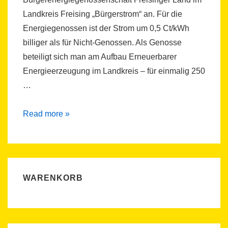
Landkreis Freising „Bürgerstrom“ an. Für die
Energiegenossen ist der Strom um 0,5 Ct/kWh
billiger als für Nicht-Genossen. Als Genosse
beteiligt sich man am Aufbau Erneuerbarer
Energieerzeugung im Landkreis – für einmalig 250
…
Bürgerstrom
Read more »
im
Landkreis
Freising
WARENKORB