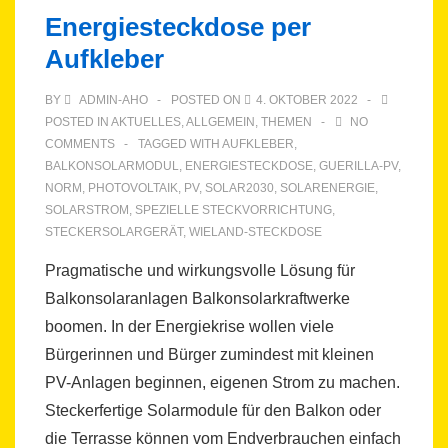
Energiesteckdose per
Aufkleber
BY
ADMIN-AHO
POSTED ON
4. OKTOBER 2022
POSTED IN
AKTUELLES
,
ALLGEMEIN
,
THEMEN
NO
COMMENTS
TAGGED WITH
AUFKLEBER
,
BALKONSOLARMODUL
,
ENERGIESTECKDOSE
,
GUERILLA-PV
,
NORM
,
PHOTOVOLTAIK
,
PV
,
SOLAR2030
,
SOLARENERGIE
,
SOLARSTROM
,
SPEZIELLE STECKVORRICHTUNG
,
STECKERSOLARGERÄT
,
WIELAND-STECKDOSE
Pragmatische und wirkungsvolle Lösung für
Balkonsolaranlagen Balkonsolarkraftwerke
boomen. In der Energiekrise wollen viele
Bürgerinnen und Bürger zumindest mit kleinen
PV-Anlagen beginnen, eigenen Strom zu machen.
Steckerfertige Solarmodule für den Balkon oder
die Terrasse können vom Endverbrauchen einfach