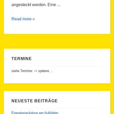
angesteckt werden. Eine …
Energiesteckdose
Read more »
per
Aufkleber
TERMINE
siehe Termine: -> spätere ...
NEUESTE BEITRÄGE
Energiesteckdose per Aufkleber