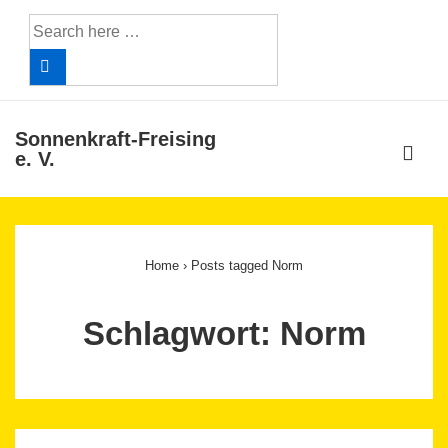
↓
Search
Skip
for:
to
Main
Content
Sonnenkraft-Freising
ME
e. V.
Main
Navigation
Home
›
Posts tagged Norm
Schlagwort:
Norm