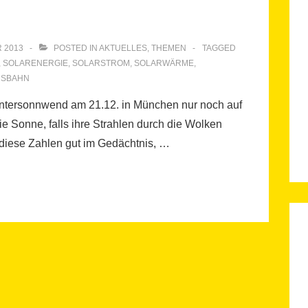
 2013
POSTED IN
AKTUELLES
,
THEMEN
TAGGED
,
SOLARENERGIE
,
SOLARSTROM
,
SOLARWÄRME
,
DSBAHN
ntersonnwend am 21.12. in München nur noch auf
ie Sonne, falls ihre Strahlen durch die Wolken
diese Zahlen gut im Gedächtnis, …