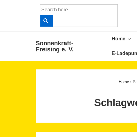
↓
Search
Skip
for:
to
Main
Main
Content
Home
Sonnenkraft-
Navigat
Freising e. V.
E-Ladepun
Home
›
Po
Schlagw