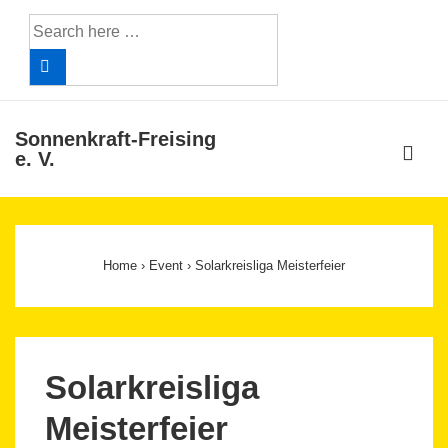
↓
Search
Skip
for:
to
Main
Content
Sonnenkraft-Freising
ME
e. V.
Main
Navigation
Home
›
Event
›
Solarkreisliga Meisterfeier
Solarkreisliga
Meisterfeier