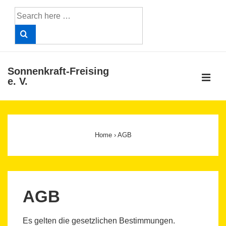
↓
Search
Skip
for:
to
Main
Content
Sonnenkraft-Freising
ME
e. V.
Main
Navigation
Home
›
AGB
AGB
Es gelten die gesetzlichen Bestimmungen.