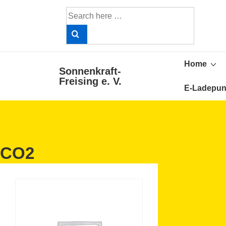
↓
Search
Skip
for:
to
Main
Main
Content
Home
Sonnenkraft-
Navigat
Freising e. V.
E-Ladepun
CO2